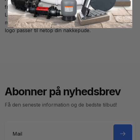
fra Alpin Spa, der sælges af Spa og Bad i Höör.
Logoet passer også til flere andre fabrikater og
modeller, kontakt os hvis du er usikker på, om dette
logo passer til netop din nakkepude.
Abonner på nyhedsbrev
Få den seneste information og de bedste tilbud!