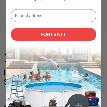
Tags:
alpin
,
alpinspa
,
Nackkudde
,
Narvik
,
norrsken
,
SPA
,
spabad
Kategorier:
Nakkepuder,
Reservedele spabad
FORTSÄTT
Produktbeskrivelse
logo til nakkepude ALPIN
SPA
ALPIN SPA logo som sidder i nakkepude på spabade