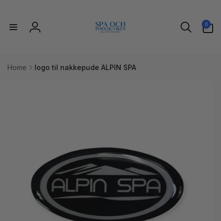
Gå til
indhold
0
0
varer
Log
ind
Home
logo til nakkepude ALPIN SPA
l
uktoplysninger