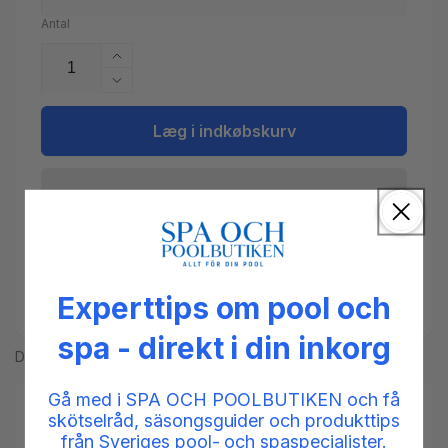
Antal
Øg
antallet
Reducer
for
antallet
logo
for
Læg i indkøbskurv
til
logo
nakkepude
til
ALPIN
nakkepude
SPA
ALPIN
SPA
Experttips om pool och
Add to compare
spa - direkt i din inkorg
Del
Gå med i SPA OCH POOLBUTIKEN och få
Tilgængelighed:
Low stock: 6 left
skötselråd, säsongsguider och produkttips
från Sveriges pool- och spaspecialister.
SKU:
567009