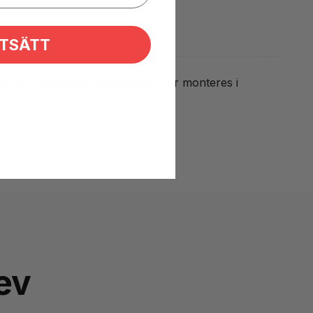
TSÄTT
et det almindelige plastbeslag, der monteres i
ev