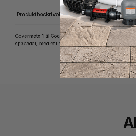
Produktbeskrivelse
Covermate 1 til Coast spas med stor radius. Passer ti
spabadet, med et i aluminium for bedre holdbarhed.
A