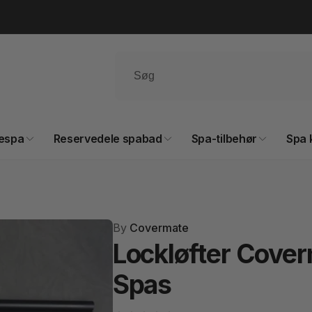
espa
Reservedele spabad
Spa-tilbehør
Spa 
By
Covermate
Lockløfter Cover
Spas