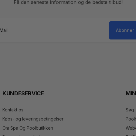
Få den seneste information og de bedste tilbud!
Abonner
il
KUNDESERVICE
MI
Kontakt os
Søg
Købs- og leveringsbetingelser
Pool
Om Spa Og Poolbutikken
Webo