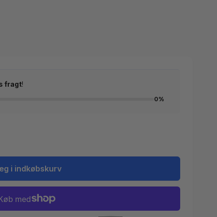
s fragt
!
0%
æg i indkøbskurv