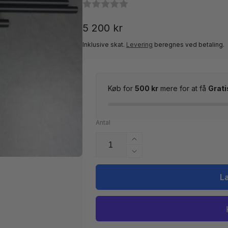
Normalpris
5 200 kr
Inklusive skat.
Levering
beregnes ved betaling.
Køb for
500 kr
mere for at få
Grati
Antal
Øg
antallet
Reducer
for
antallet
Lockløfter
for
L
Covermate
Lockløfter
1
Covermate
Curve
1
til
Curve