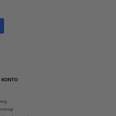
N KONTO
blog
versigt