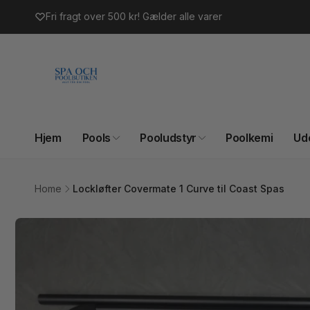
Gå til
Fri fragt over 500 kr! Gælder alle varer
indhold
Hjem
Pools
Pooludstyr
Poolkemi
Ud
Home
Lockløfter Covermate 1 Curve til Coast Spas
Gå til
produktoplysninger