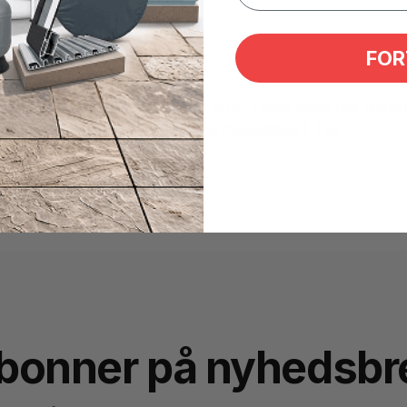
FOR
l de fleste Coast spabade efter 2016. Coast Spas har udskift
 Opgrader din spaoplevelse med CoverMate I. Det
bonner på nyhedsbr