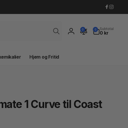
Faceboo
Instagr
Søg
0
Subtotal
0
0
varer
0 kr
Log
ind
kemikalier
Hjem og Fritid
mate 1 Curve til Coast