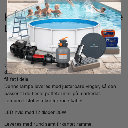
Komplet lampe uden niche
LED 12 hvid
LED hvid udskiftningslampe fra Weltico, der er perfekt
til at udskifte hele lampen i en eksisterende pool, hvor
du ikke ved, hvad du har af producent, eller ikke kan
få fat i dele.
Denne lampe leveres med justerbare vinger, så den
passer til de fleste potteformer på markedet.
Lampen tilsluttes eksisterende kabel.
LED hvid med 12 dioder 36W
Leveres med rund samt firkantet ramme