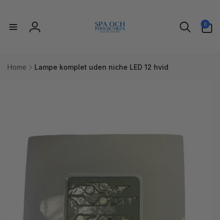
Gå til
indhold
0
0
varer
Log
ind
Home
Lampe komplet uden niche LED 12 hvid
l
uktoplysninger