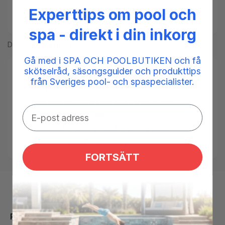
hvid
Experttips om pool och
Add to compare
spa - direkt i din inkorg
Del
Gå med i SPA OCH POOLBUTIKEN och få
skötselråd, säsongsguider och produkttips
Tilgængelighed:
Low stock: 5 left
från Sveriges pool- och spaspecialister.
SKU:
WEL-300-0060
Tags:
poolbelysning
,
poollampa
,
poolrenovering
,
utbyteslampa
,
Weltico
Kategorier:
Belysning ABS,
Belysning pool,
Indbygningsdetaljer
FORTSÄTT
Produktbeskrivelse