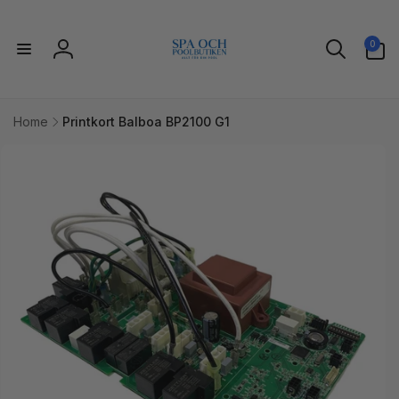
Gå til
indhold
0
0
varer
Log
ind
Home
Printkort Balboa BP2100 G1
l
uktoplysninger