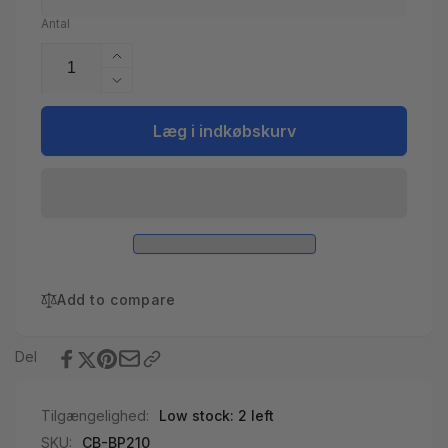
Antal
Øg
antallet
Reducer
for
antallet
Printkort
for
Læg i indkøbskurv
Balboa
Printkort
BP2100
Balboa
G1
BP2100
G1
Add to compare
Del
Tilgængelighed:
Low stock: 2 left
SKU:
CB-BP210