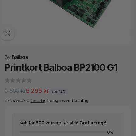
By
Balboa
Printkort Balboa BP2100 G1
Normalpris
Udsalgspris
5 295 kr
5 995 kr
Spar 12%
Inklusive skat.
Levering
beregnes ved betaling.
Køb for
500 kr
mere for at få
Gratis fragt
!
0%