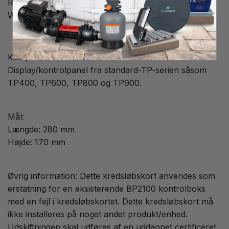
Radio, TV/AV: Ja
WiFi: Tilvalg
Kompatibel med: BP2100 kontrolboks.
Display/kontrolpanel fra standard-TP-serien såsom
TP400, TP600, TP800 og TP900.
Mål:
Længde: 280 mm
Højde: 170 mm
Øvrig information: Dette kredsløbskort anvendes som
erstatning for en eksisterende BP2100 kontrolboks
med en fejl i kredsløbskortet. Dette kredsløbskort må
ikke installeres på noget andet produkt/enhed.
Udskiftningen skal udføres af en uddannet certificeret