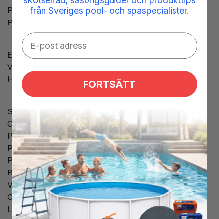
skötselråd, säsongsguider och produkttips
från Sveriges pool- och spaspecialister.
Produkttype: PCB eller kredsløbskort
Producent: Balboa
Effekt:
Volt: 230
Hz: 50
FORTSÄTT
Specifikationer:
Cirkulationspumpe: Ja
Pumpe 1: Enkel eller dobbelt hastighed
Pumpe 2: Enkel eller dobbelt hastighed
Pumpe 3: Enkel eller dobbelt hastighed
Blower: Ja
Varmelegeme: Ja
Ozon: Ja
Lys: 10 volt, 1A