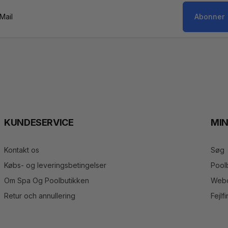
Abonner
il
KUNDESERVICE
MI
Kontakt os
Søg
Købs- og leveringsbetingelser
Pool
Om Spa Og Poolbutikken
Webo
Retur och annullering
Fejlf