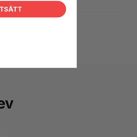
TSÄTT
ev