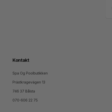
Ma
Kontakt
Spa Og Poolbutikken
Prästkragevägen 13
746 37 Bålsta
070-606 22 75