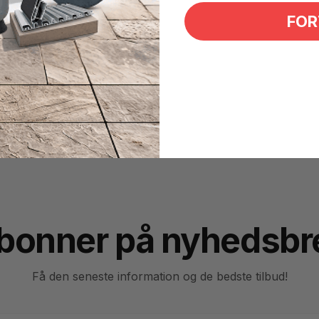
FOR
stål.
bonner på nyhedsbr
Få den seneste information og de bedste tilbud!