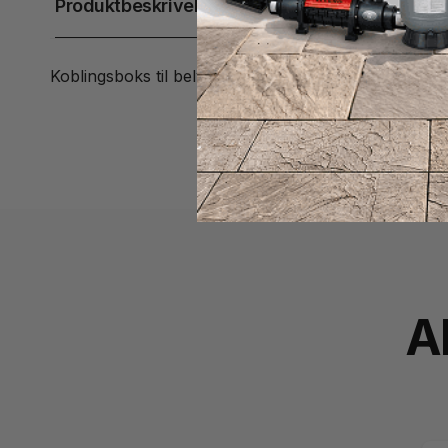
Produktbeskrivelse
Koblingsboks til belysning i pool, fremstillet i rustfrit 
A