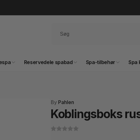
espa
Reservedele spabad
Spa-tilbehør
Spa 
By
Pahlen
Koblingsboks rus