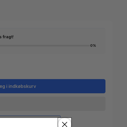
s fragt
!
0%
æg i indkøbskurv