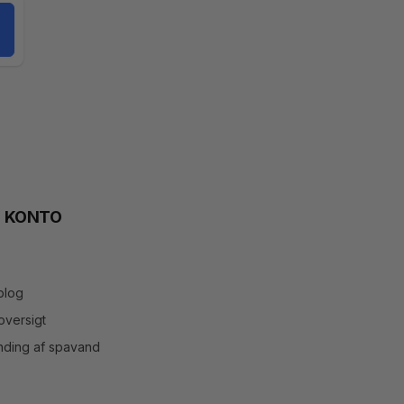
N KONTO
blog
versigt
inding af spavand