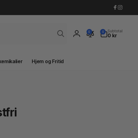
Faceboo
Instagr
Søg
0
Subtotal
0
0
varer
0 kr
Log
ind
kemikalier
Hjem og Fritid
tfri