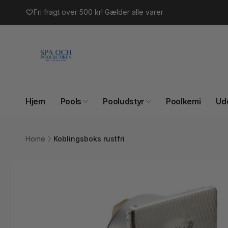
Gå til
Fri fragt over 500 kr! Gælder alle varer
indhold
Hjem
Pools
Pooludstyr
Poolkemi
Ud
Home
Koblingsboks rustfri
Gå til
produktoplysninger