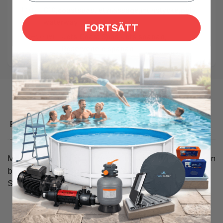
Tags:
C10
,
coastspas
,
jet
,
massage
,
munstycke
,
poly
,
waterway
FORTSÄTT
Kategorier:
Jets Coast Spas,
Jets spabad,
Reservedele spabad
Produktbeskrivelse
Mellem jetdyse med flere indløbshuller, der giver dig en
blødere massage og en bredere massage på ryggen.
Sidder i Coast Spas spabade