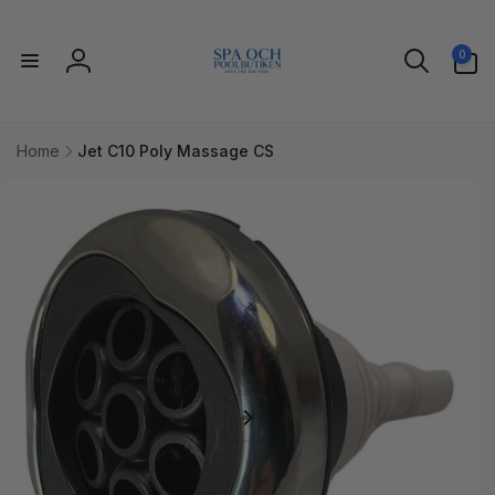
Gå til
indhold
0
0
varer
Log
ind
Home
Jet C10 Poly Massage CS
l
uktoplysninger