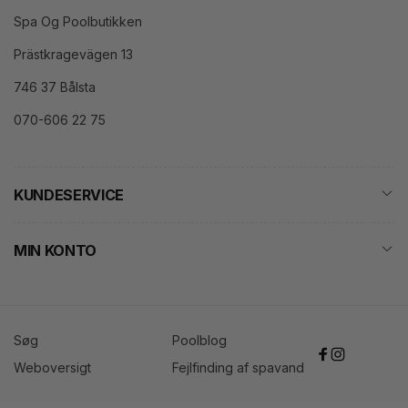
Spa Og Poolbutikken
Prästkragevägen 13
746 37 Bålsta
070-606 22 75
KUNDESERVICE
MIN KONTO
Søg
Poolblog
Facebook
Instagram
Weboversigt
Fejlfinding af spavand