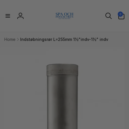
Gå til
indhold
0
0
varer
Log
ind
Home
Indstøbningsrør L=255mm 1½"indv-1½" indv
l
uktoplysninger