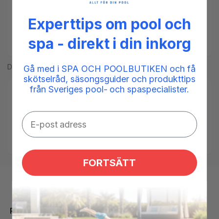
Experttips om pool och
Add to compare
spa - direkt i din inkorg
Del
Gå med i SPA OCH POOLBUTIKEN och få
skötselråd, säsongsguider och produkttips
från Sveriges pool- och spaspecialister.
Tilgængelighed:
Low stock: 5 left
SKU:
HAY-250-0141
Tags:
Hayward
,
ingjutningsrör
Kategorier:
Indbygningsdetaljer,
Indløb,
Indløb ABS
FORTSÄTT
Produktbeskrivelse