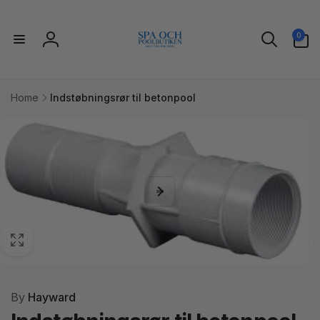
Gå til
indhold
0
0
varer
Log
ind
Home
Indstøbningsrør til betonpool
l
uktoplysninger
By
Hayward