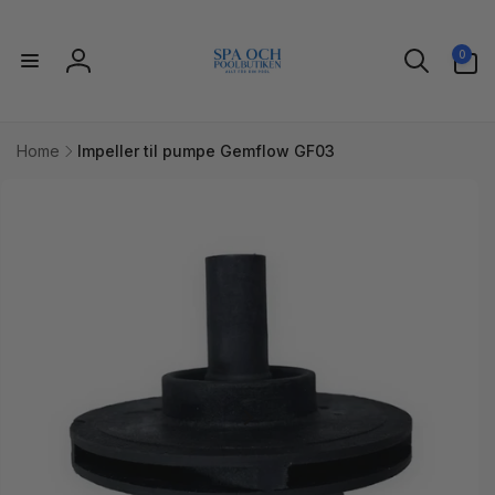
Gå til
indhold
0
0
varer
Log
ind
Home
Impeller til pumpe Gemflow GF03
l
uktoplysninger