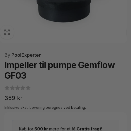
By
PoolExperten
Impeller til pumpe Gemflow
GF03
Normalpris
359 kr
Inklusive skat.
Levering
beregnes ved betaling.
Køb for
500 kr
mere for at få
Gratis fragt
!