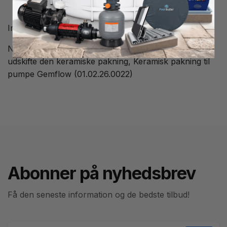
Impeller som sidder i en poolpumpe Gemflow GF03.
Når du udskifter impelleren, er det også en god idé at
udskifte den keramiske pakning, Keramisk pakning til
pumpe Gemflow (01.02.26.0022)
Abonner på nyhedsbrev
Få den seneste information og de bedste tilbud!