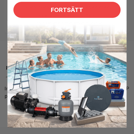
Tags:
coast spas
,
coastspas
,
Impeller
,
waterway
FORTSÄTT
Kategorier:
Impeller,
Impeller Coast Spas,
Pumpedele,
Reservedele spabad
Produktbeskrivelse
Impeller til pumpe i Coast Spas. Sidder i Executive 3HP
pumper.