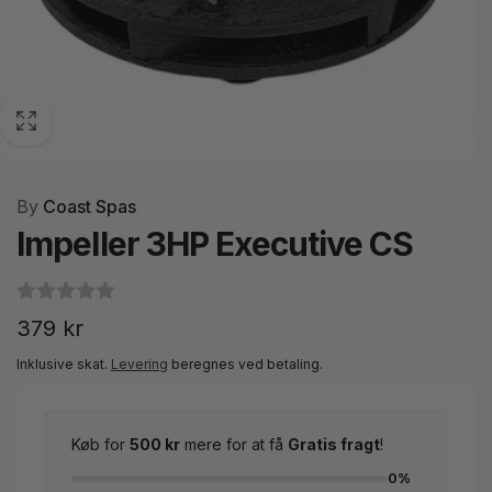
By
Coast Spas
Impeller 3HP Executive CS
Normalpris
379 kr
Inklusive skat.
Levering
beregnes ved betaling.
Køb for
500 kr
mere for at få
Gratis fragt
!
0%