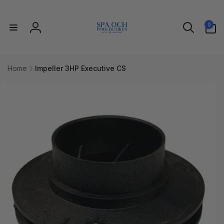
Gå til
indhold
0
0
varer
Log
ind
Home
Impeller 3HP Executive CS
l
uktoplysninger