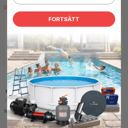
Del
FORTSÄTT
Tilgængelighed:
Low stock: 5 left
SKU:
KOK-900-0021
Tags:
badboll
,
boll
,
fotboll
Kategorier:
Bade- og Legebassin,
Poolprodukter
Produktbeskrivelse
Neopren Ø21cm