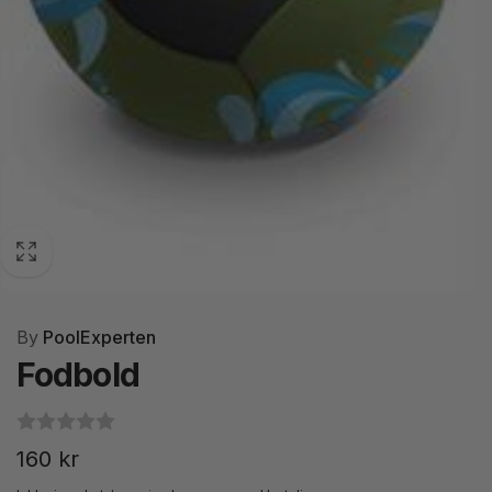
By
PoolExperten
Fodbold
Normalpris
160 kr