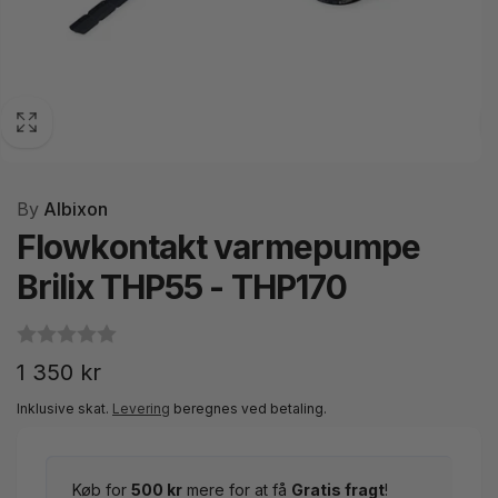
By
Albixon
Flowkontakt varmepumpe
Brilix THP55 - THP170
Normalpris
1 350 kr
Inklusive skat.
Levering
beregnes ved betaling.
Køb for
500 kr
mere for at få
Gratis fragt
!