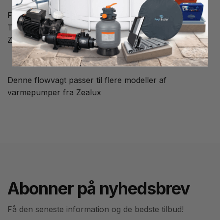
Flowvagt til Brilix varmepumpe model THP50 til
THP170 fra Albixon, varmepumpen er fremstillet af
Zealux.
Denne flowvagt passer til flere modeller af
varmepumper fra Zealux
Abonner på nyhedsbrev
Få den seneste information og de bedste tilbud!