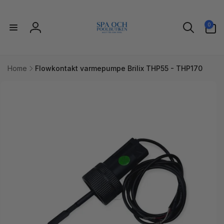
Gå til
indhold
0
0
varer
Log
ind
Home
Flowkontakt varmepumpe Brilix THP55 - THP170
l
uktoplysninger