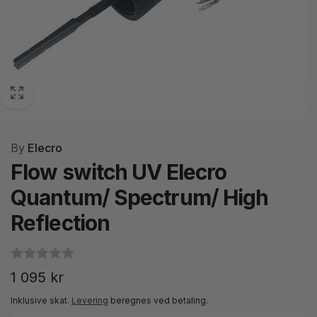
By
Elecro
Flow switch UV Elecro
Quantum/ Spectrum/ High
Reflection
Normalpris
1 095 kr
Inklusive skat.
Levering
beregnes ved betaling.