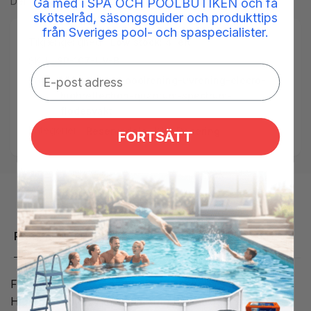
Del
Gå med i SPA OCH POOLBUTIKEN och få
skötselråd, säsongsguider och produkttips
från Sveriges pool- och spaspecialister.
Tilgængelighed:
Low stock: 4 left
SKU:
SP-107-UV-B
Tags:
UV-uvlampa-poolrening-uvrening-elecro-
highreflection-quantum-spectrum-
flodesvakt
Kategorier:
Reservedele UV & Dosering
FORTSÄTT
Produktbeskrivelse
Flow switch til UV enhed fra Elecro, hvis du har en
High Reflection eller Quantum UV, er denne flow