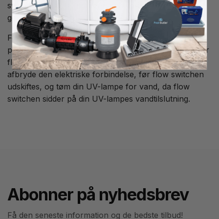
switch tilpasset til montering på dens
gevindforbindelse.
For at fjerne den gamle flow switch løsner du fronten
på den sorte boks for at få adgang til printkortet, hvor
flow switchen er tilsluttet. Vær omhyggelig med at
afbryde den elektriske forbindelse, før flow switchen
udskiftes, og tøm din UV-lampe for vand, da flow
switchen sidder på din UV-lampes vandtilslutning.
Abonner på nyhedsbrev
Få den seneste information og de bedste tilbud!