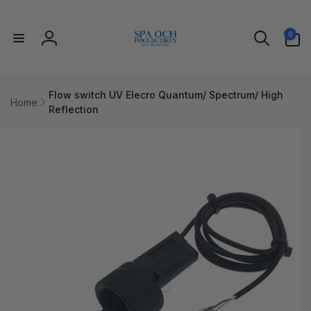
Gå til
indhold
0
0
varer
Log
ind
Flow switch UV Elecro Quantum/ Spectrum/ High
Home
Reflection
l
uktoplysninger