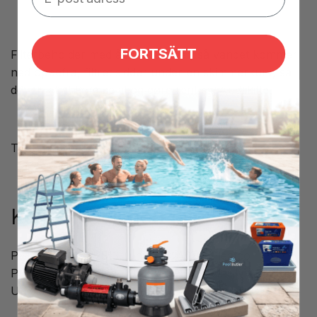
FORTSÄTT
Filterbeholder med åben skimmer, så vandet kommer
ned oppefra, filtret sidder under en skimmerkurv, så
det er let at komme til og gøre rent eller udskifte.
Tilslutning er 2"
Kompatibel med filter
PE104, Darlly 42513, Unicel C-4326, Pleatco
PRB251N, Spa-plus SC704 & PE106, Darlly 40506,
Unicel C-4950, Pleatco PRB50-1N, Spa-plus SC706