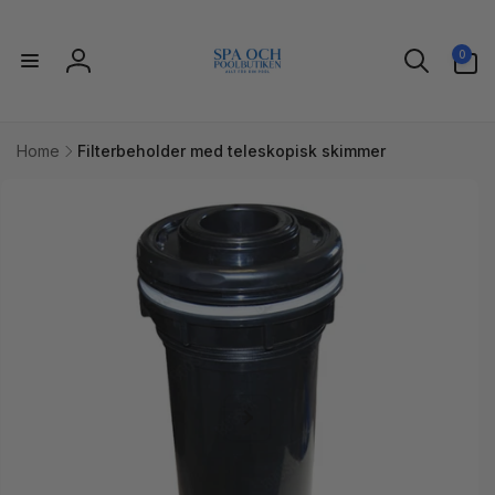
Gå til
indhold
0
0
varer
Log
ind
Home
Filterbeholder med teleskopisk skimmer
l
uktoplysninger