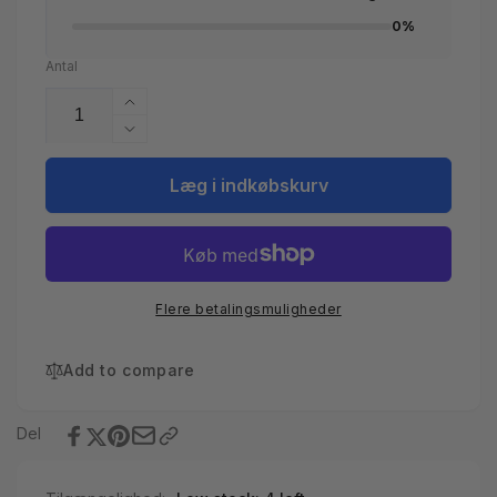
0%
Antal
Øg
antallet
Reducer
for
antallet
Filterbeholder
for
Læg i indkøbskurv
med
Filterbeholder
teleskopisk
med
skimmer
teleskopisk
skimmer
Flere betalingsmuligheder
Add to compare
Del