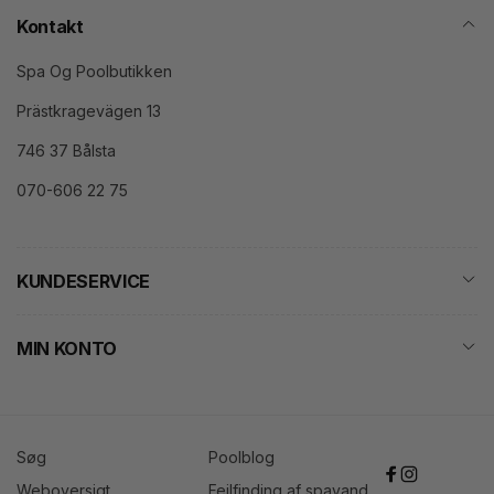
Kontakt
Spa Og Poolbutikken
Prästkragevägen 13
746 37 Bålsta
070-606 22 75
KUNDESERVICE
MIN KONTO
Søg
Poolblog
Facebook
Instagram
Weboversigt
Fejlfinding af spavand