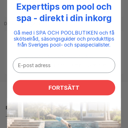
Experttips om pool och
Add to compare
spa - direkt i din inkorg
Del
Gå med i SPA OCH POOLBUTIKEN och få
skötselråd, säsongsguider och produkttips
Tilgængelighed:
Low stock: 4 left
från Sveriges pool- och spaspecialister.
SKU:
718890
Tags:
gelskarv
,
kabelskarv
,
kopplingsbox
Kategorier:
Belysning pool,
Indbygningsdetaljer
FORTSÄTT
Produktbeskrivelse