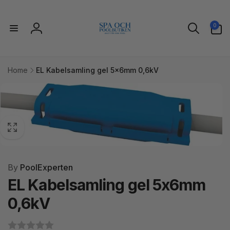
Gå til
indhold
0
0
varer
Log
ind
Home
EL Kabelsamling gel 5x6mm 0,6kV
l
uktoplysninger
By
PoolExperten
EL Kabelsamling gel 5x6mm
0,6kV