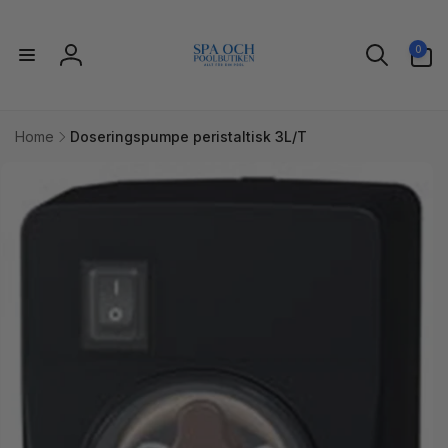
Gå til
indhold
0
0
varer
Log
ind
Home
Doseringspumpe peristaltisk 3L/T
l
uktoplysninger