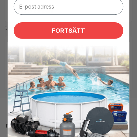
Add to compare
Del
FORTSÄTT
Tilgængelighed:
Low stock: 5 left
SKU:
AVA-450-0242
Tags:
Avady
,
doseringspump
,
peristaltisk
,
pooldosering
Kategorier:
Automatik til pool,
Automatisk dosering
Produktbeskrivelse