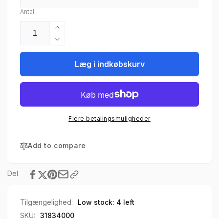
Antal
Øg
antallet
Reducer
for
antallet
DELPHIN
for
Læg i indkøbskurv
Flockfix
DELPHIN
flydende
Flockfix
1L
flydende
1L
Flere betalingsmuligheder
Add to compare
Del
Tilgængelighed:
Low stock: 4 left
SKU:
31834000