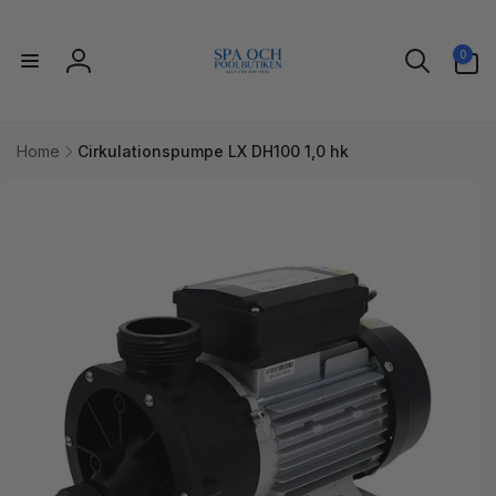
Gå til
indhold
0
0
varer
Log
ind
Home
Cirkulationspumpe LX DH100 1,0 hk
l
uktoplysninger