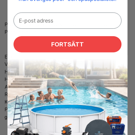
Produkttype: Cirkulationspumpe / filterpumpe
Producent: LX
FORTSÄTT
Effekt:
Volt: 230
Hz: 50
HK Motor Høj hastighed: 1,0
Ampere Høj hastighed: 3,6
RPM: 2900
Kondensator: 5uf
Pumpe tilslutning: 1,5” tommer (62 mm)
gevindtilslutning