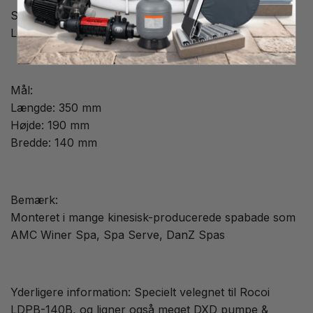
Specifikationer:
Leveres med kabel uden stik.
Mål:
Længde: 350 mm
Højde: 190 mm
Bredde: 140 mm
Bemærk:
Monteret i mange kinesisk-producerede spabade som
AMC Winer Spa, Spa Serve, DanZ Spas
Yderligere information: Specielt velegnet til Rocoi
LDPB-140B, og ligner også meget DXD pumpe &