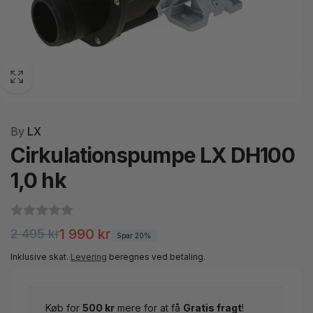
By
LX
Cirkulationspumpe LX DH100
1,0 hk
Normalpris
Udsalgspris
1 990 kr
2 495 kr
Spar 20%
Inklusive skat.
Levering
beregnes ved betaling.
Køb for
500 kr
mere for at få
Gratis fragt
!