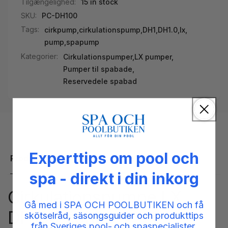
Tilgængelighed:
15 in stock
SKU:
PC-DH100
Tags:
cirkpump
,
cirkulationspump
,
DH1
,
DH1.0
,
lx
,
pump
,
spapump
Kategorier:
Cirkulationspumper,
LX pumper,
Pumper til spabade,
Reservedele spabad
Experttips om pool och
Produktbeskrivelse
spa - direkt i din inkorg
Cirkulationspumpe LX
Gå med i SPA OCH POOLBUTIKEN och få
DH100 1,0hk
skötselråd, säsongsguider och produkttips
från Sveriges pool- och spaspecialister.