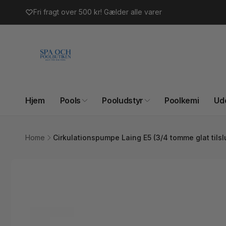
Gå til
Fri fragt over 500 kr! Gælder alle varer
indhold
Hjem
Pools
Pooludstyr
Poolkemi
Ud
Home
Cirkulationspumpe Laing E5 (3/4 tomme glat tilsl
Gå til
produktoplysninger