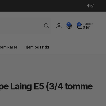
Faceboo
Instagr
Søg
0
Subtotal
0
0
varer
0 kr
Log
ind
kemikalier
Hjem og Fritid
pe Laing E5 (3/4 tomme