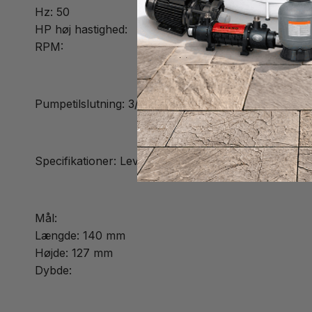
Hz: 50
HP høj hastighed:
RPM:
Pumpetilslutning: 3/4 tomme glat tilslutning
Specifikationer: Leveres med kabel, men du skal muli
Mål:
Længde: 140 mm
Højde: 127 mm
Dybde: