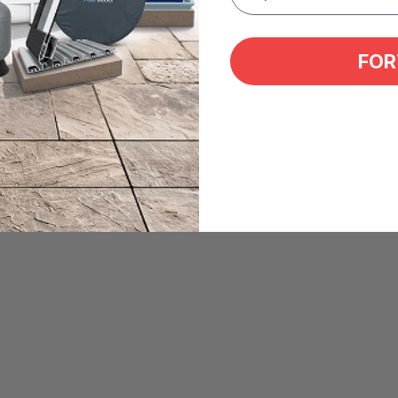
FOR
gvis bruge dit eksisterende kabel, da det medfølgende mang