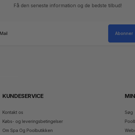
Få den seneste information og de bedste tilbud!
Abonner
il
KUNDESERVICE
MI
Kontakt os
Søg
Købs- og leveringsbetingelser
Pool
Om Spa Og Poolbutikken
Webo