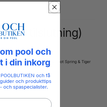
lat tilslutning)
 om pool och
t i din inkorg
t i Caldera/Watkins fra 2002. Hot Spring & Tiger
 POOLBUTIKEN och få
guider och produkttips
- och spaspecialister.