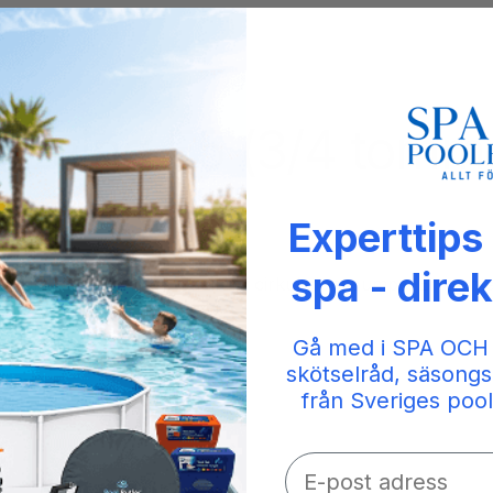
Laing E5 (3/4 tomme g
Experttips
spa - direk
ndre energi end en standard cirkulationspumpe. Er montere
Gå med i SPA OCH
skötselråd, säsongs
från Sveriges pool