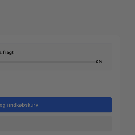
s fragt
!
0%
æg i indkøbskurv