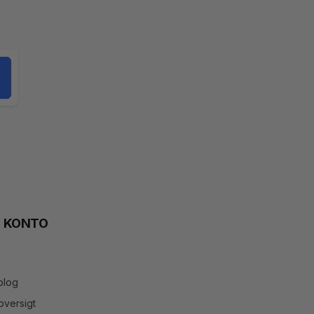
N KONTO
blog
versigt