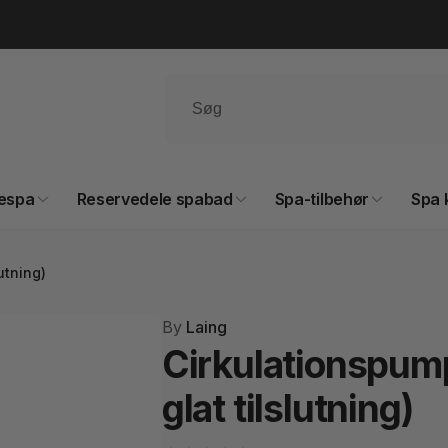
espa
Reservedele spabad
Spa-tilbehør
Spa 
utning)
By
Laing
Cirkulationspum
glat tilslutning)