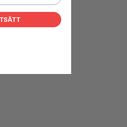
TSÄTT
ler stik.