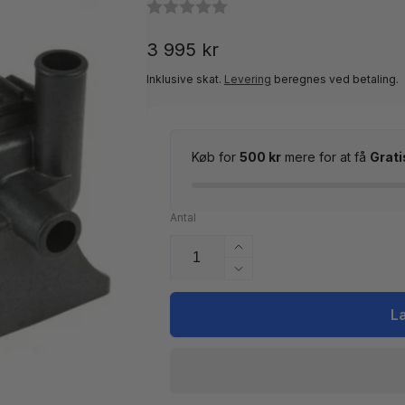
Normalpris
3 995 kr
Inklusive skat.
Levering
beregnes ved betaling.
Køb for
500 kr
mere for at få
Grati
Antal
Øg
antallet
Reducer
for
antallet
Cirkulationspumpe
for
L
Laing
Cirkulationspumpe
E5
Laing
(3/4
E5
tomme
(3/4