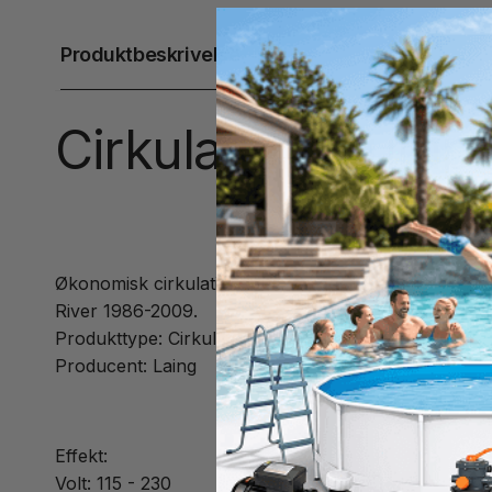
Produktbeskrivelse
Cirkulationspumpe 
Økonomisk cirkulationspumpe, der forbruger 40% mi
River 1986-2009.
Produkttype: Cirkulationspumpe
Producent: Laing
Effekt:
Volt: 115 - 230