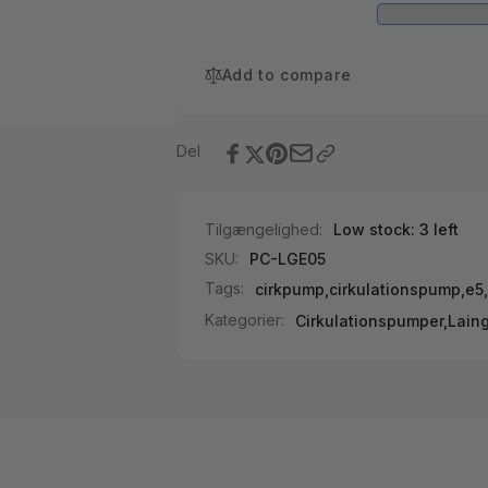
glat
tomme
tilslutning)
glat
tilslutning)
Add to compare
Del
Tilgængelighed:
Low stock: 3 left
SKU:
PC-LGE05
Tags:
cirkpump
,
cirkulationspump
,
e5
,
Kategorier:
Cirkulationspumper,
Lain