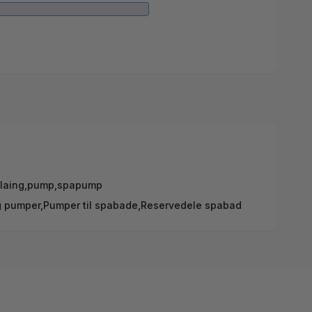
laing
,
pump
,
spapump
g pumper,
Pumper til spabade,
Reservedele spabad