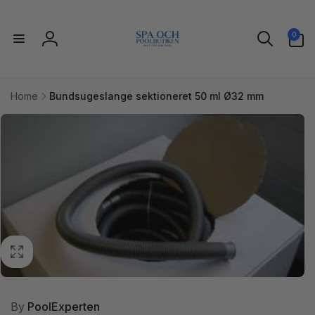
Gå til
indhold
0
0
varer
Log
ind
Home
Bundsugeslange sektioneret 50 ml Ø32 mm
l
uktoplysninger
By
PoolExperten