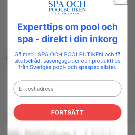
50
sektioneret
ml
50
Ø32
ml
mm
Ø32
Flere betalingsmuligheder
Experttips om pool och
mm
spa - direkt i din inkorg
Add to compare
Gå med i SPA OCH POOLBUTIKEN och få
Del
skötselråd, säsongsguider och produkttips
från Sveriges pool- och spaspecialister.
Tilgængelighed:
Low stock: 5 left
SKU:
PLF-400-0047
Tags:
bottensugslang
,
dammsugarslang
,
pooldammsugare
Kategorier:
Poolpleje,
Poolvedligeholdelsesudstyr
FORTSÄTT