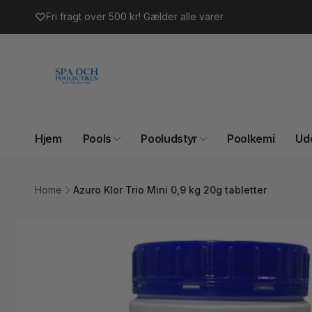
Gå til
Fri fragt over 500 kr! Gælder alle varer
indhold
Hjem
Pools
Pooludstyr
Poolkemi
Ud
Home
Azuro Klor Trio Mini 0,9 kg 20g tabletter
Gå til
produktoplysninger