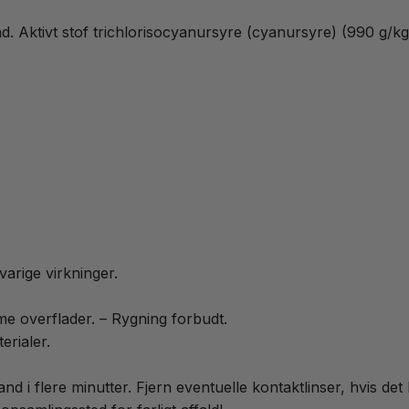
nd. Aktivt stof trichlorisocyanursyre (cyanursyre) (990 g
arige virkninger.
me overflader. – Rygning forbudt.
erialer.
flere minutter. Fjern eventuelle kontaktlinser, hvis det le