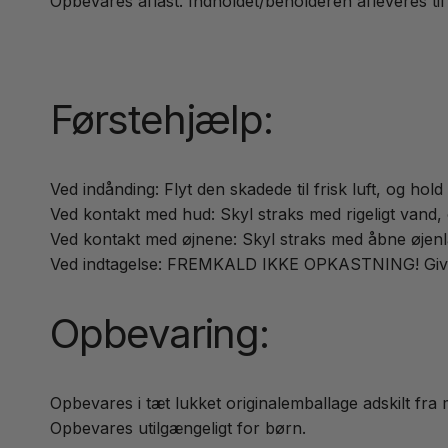
Opbevares aflåst. Indholdet/beholderen afleveres til 
Førstehjælp:
Ved indånding: Flyt den skadede til frisk luft, og hol
Ved kontakt med hud: Skyl straks med rigeligt vand, og
Ved kontakt med øjnene: Skyl straks med åbne øjenlå
Ved indtagelse: FREMKALD IKKE OPKASTNING! Giv de
Opbevaring:
Opbevares i tæt lukket originalemballage adskilt fra 
Opbevares utilgængeligt for børn.