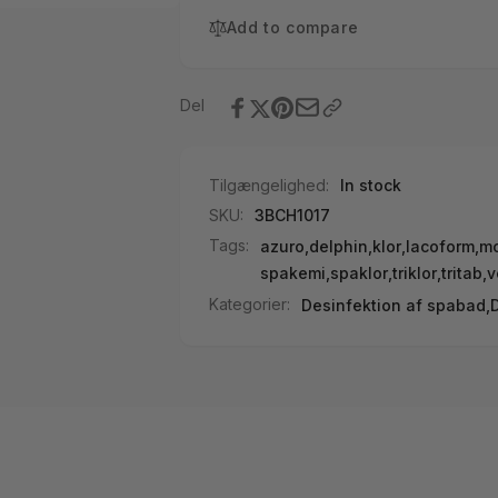
20g
tabletter
Add to compare
Del
Tilgængelighed:
In stock
SKU:
3BCH1017
Tags:
azuro
,
delphin
,
klor
,
lacoform
,
mo
spakemi
,
spaklor
,
triklor
,
tritab
,
v
Kategorier:
Desinfektion af spabad,
D