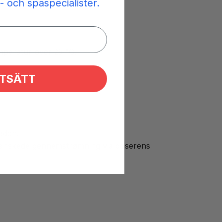
- och spaspecialister.
emperatur over 25 °C.
TSÄTT
aden.
n ønskede gennemstrømning via doserens