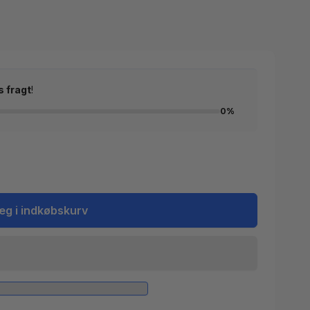
s fragt
!
0%
æg i indkøbskurv