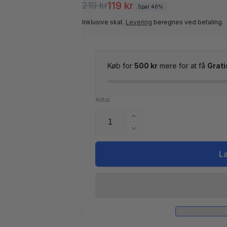
Normalpris
Udsalgspris
119 kr
219 kr
Spar 46%
Inklusive skat.
Levering
beregnes ved betaling.
Køb for
500 kr
mere for at få
Grati
Antal
Øg
antallet
Reducer
for
antallet
Azuro
for
L
Klor
Azuro
Trio
Klor
Mini
Trio
0,9
Mini
kg
0,9
20g
kg
tabletter