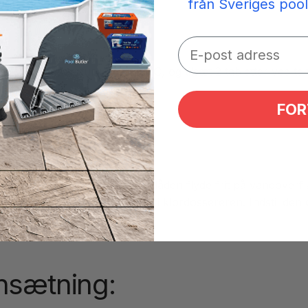
från Sveriges pool
 dag ved temperatur under 25 °C, og tilsæt 2 tabletter ved t
8. dag
FOR
gde i doseringsflåden. Lad flåden flyde frit på vandoverfl
 den nødvendige tabletmængde i klordossereren. Indstil de
.
N!
sætning: