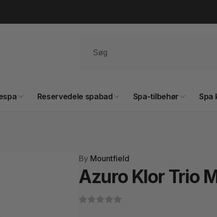
espa
Reservedele spabad
Spa-tilbehør
Spa 
By
Mountfield
Azuro Klor Trio M