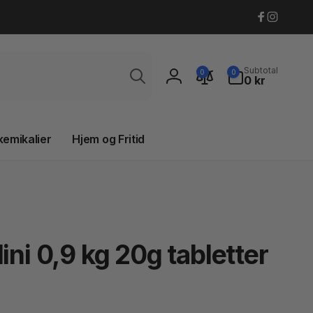
Faceboo
Instagr
Søg
0
Subtotal
0
0
varer
0 kr
Log
ind
kemikalier
Hjem og Fritid
ini 0,9 kg 20g tabletter