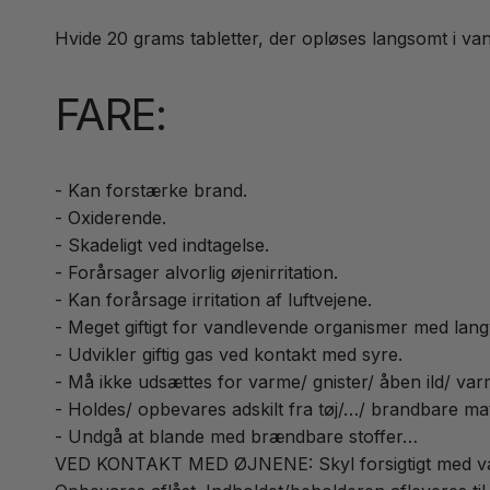
Hvide 20 grams tabletter, der opløses langsomt i va
FARE:
- Kan forstærke brand.
- Oxiderende.
- Skadeligt ved indtagelse.
- Forårsager alvorlig øjenirritation.
- Kan forårsage irritation af luftvejene.
- Meget giftigt for vandlevende organismer med langv
- Udvikler giftig gas ved kontakt med syre.
- Må ikke udsættes for varme/ gnister/ åben ild/ var
- Holdes/ opbevares adskilt fra tøj/…/ brandbare mat
- Undgå at blande med brændbare stoffer…
VED KONTAKT MED ØJNENE: Skyl forsigtigt med vand i 