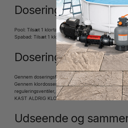
Doseringsanvisning:
Pool: Tilsæt 1 klortablet per 3 m3 vand hver 5. – 8.
Spabad: Tilsæt 1 klortablet per 1 m3 vand hver 5. – 
Doseringsmåde:
Gennem doseringsflåd: læg den nødvendige tabletmæn
Gennem klordosserer indbygget i returledning: læg
reguleringsventiler, så den korrekte klorværdi opnås
KAST ALDRIG KLORTABLETTER DIREKTE I POOLE
Udseende og sammen