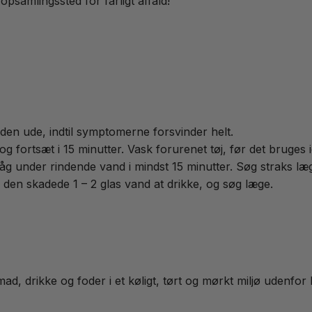
opsamlingssted for farligt affald!
d den ude, indtil symptomerne forsvinder helt.
 fortsæt i 15 minutter. Vask forurenet tøj, før det bruges i
g under rindende vand i mindst 15 minutter. Søg straks læ
n skadede 1 – 2 glas vand at drikke, og søg læge.
mad, drikke og foder i et køligt, tørt og mørkt miljø udenfor