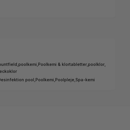
untfield
,
poolkemi
,
Poolkemi & klortabletter
,
poolklor
,
eckoklor
esinfektion pool,
Poolkemi,
Poolpleje,
Spa-kemi