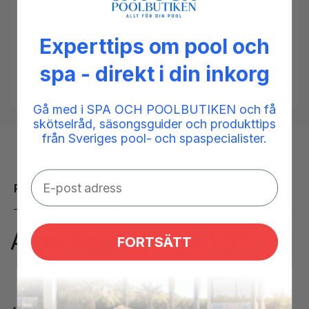
Tags:
anborrning
,
Anborrningsbygel
,
anslutning
,
bygel
,
pvc
Experttips om pool och
Kategorier:
Anboringsbøjle,
Automatik til pool,
Installation,
Tilbehør automatik,
spa - direkt i din inkorg
Tilslutninger og fittings
Gå med i SPA OCH POOLBUTIKEN och få
skötselråd, säsongsguider och produkttips
från Sveriges pool- och spaspecialister.
Produktbeskrivelse
Afboringsbøjle 50-1/2"
FORTSÄTT