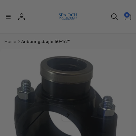
Gå til
indhold
0
0
varer
Log
ind
Home
Anboringsbøjle 50-1/2"
l
uktoplysninger