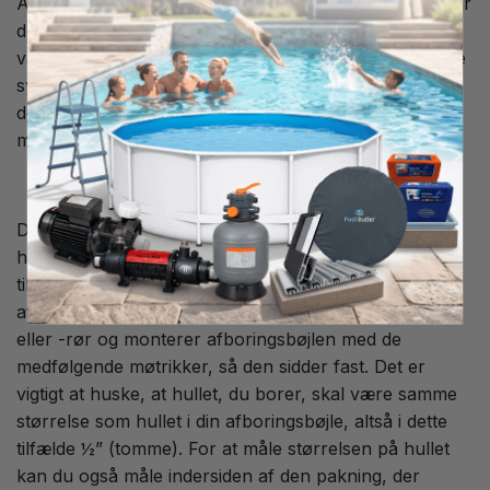
Afboringsbøjle 50-1/2" er en smart måde at bruge, når
du vil tilslutte f.eks. et doseringsudstyr eller
vandpåfyldning til din pool. Når du har et eksisterende
system til din poolcirkulation og vil tilslutte f.eks. en
dosering til systemet, så gør du det hurtigt og nemt
med denne afboringsbøjle.
Denne afboringsbøjle er tilpasset til 50mm slange og
har et indvendigt gevind på ½” (tomme), hvor du kan
tilslutte et gevindprodukt. Når du monterer en
afboringsbøjle, så borer du et hul i din PVC-slange
eller -rør og monterer afboringsbøjlen med de
medfølgende møtrikker, så den sidder fast. Det er
vigtigt at huske, at hullet, du borer, skal være samme
størrelse som hullet i din afboringsbøjle, altså i dette
tilfælde ½” (tomme). For at måle størrelsen på hullet
kan du også måle indersiden af den pakning, der